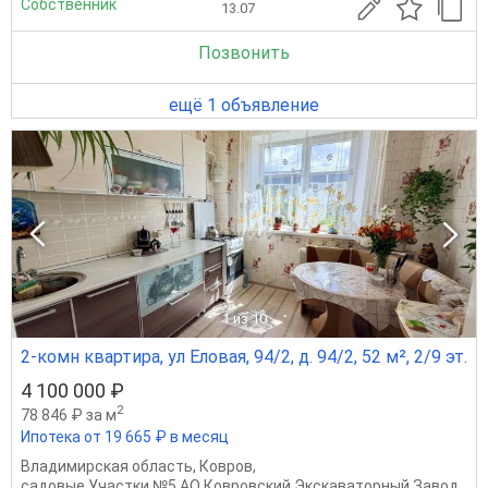
Собственник
13.07
Позвонить
ещё 1 объявление
1
из 10
2-комн квартира, ул Еловая, 94/2, д. 94/2, 52 м², 2/9 эт.
4 100 000 ₽
2
78 846 ₽ за м
Ипотека от 19 665 ₽ в месяц
Владимирская область
,
Ковров
,
садовые Участки №5 АО Ковровский Экскаваторный Завод