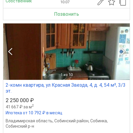
Собственник
10.07
Позвонить
1
из 10
2-комн квартира, ул Красная Звезда, 4, д. 4, 54 м², 3/3
эт.
2 250 000 ₽
2
41 667 ₽ за м
Ипотека от 10 792 ₽ в месяц
Владимирская область
,
Собинский район
,
Собинка
,
Собинский р-н