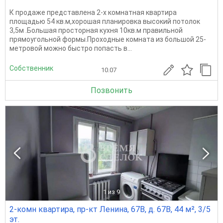
К продаже представлена 2-х комнатная квартира
площадью 54 кв.м,хорошая планировка высокий потолок
3,5м .Большая просторная кухня 10кв.м правильной
прямоугольной формы.Проходные комната из большой 25-
метровой можно быстро попасть в...
Собственник
10.07
Позвонить
1
из 9
2-комн квартира, пр-кт Ленина, 67В, д. 67В, 44 м², 3/5
эт.