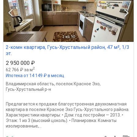
1
из 10
2-комн квартира, Гусь-Хрустальный район, 47 м², 1/3
эт.
2 950 000 ₽
2
62 766 ₽ за м
Ипотека от 14 149 ₽ в месяц
Владимирская область
,
поселок Красное Эхо
,
Гусь-Хрустальный р-н
Предлагается к продаже благоустроенная двухкомнатная
квартира в поселке Красное Эхо Гусь-Хрустального района.
Характеристики квартиры: • Дом: год постройки — 2013. •
Этаж: 1 из 3 (высокий цоколь). • Планировка: Комнаты
изолированные,...