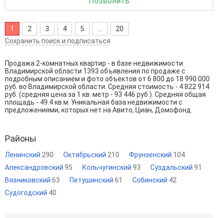
Позвонить
1
2
3
4
5
...
20
Сохранить поиск и подписаться
Продажа 2-комнатных квартир - в базе недвижимости
Владимирской области 1393 объявления по продаже с
подробным описанием и фото объектов от
6 800
до
18 990 000
руб. во Владимирской области. Средняя стоимость - 4 822 914
руб. (средняя цена за 1 кв. метр - 93 446 руб.). Средняя общая
площадь - 49.4 кв.м. Уникальная база недвижимости с
предложениями, которых нет на Авито, Циан, Домофонд.
Районы
Ленинский
290
Октябрьский
210
Фрунзенский
104
Александровский
95
Кольчугинский
93
Суздальский
91
Вязниковский
63
Петушинский
61
Собинский
42
Судогодский
40