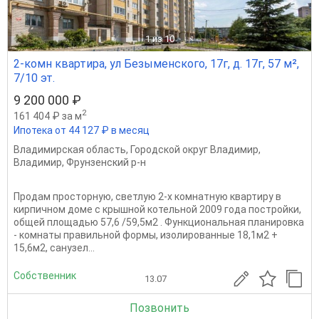
1
из 10
2-комн квартира, ул Безыменского, 17г, д. 17г, 57 м²,
7/10 эт.
9 200 000 ₽
2
161 404 ₽ за м
Ипотека от 44 127 ₽ в месяц
Владимирская область
,
Городской округ Владимир
,
Владимир
,
Фрунзенский р-н
Продам просторную, светлую 2-х комнатную квартиру в
кирпичном доме с крышной котельной 2009 года постройки,
общей площадью 57,6 /59,5м2 . Функциональная планировка
- комнаты правильной формы, изолированные 18,1м2 +
15,6м2, санузел...
Собственник
13.07
Позвонить