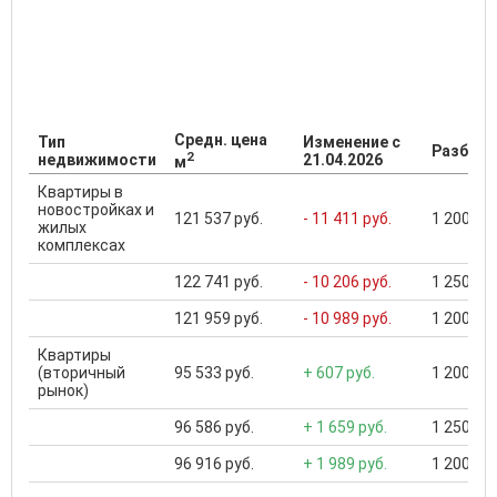
Средн. цена
Тип
Изменение с
Разброс
2
недвижимости
21.04.2026
м
Квартиры в
новостройках и
121 537 руб.
- 11 411 руб.
1 200 000
жилых
комплексах
122 741 руб.
- 10 206 руб.
1 250 000
121 959 руб.
- 10 989 руб.
1 200 000
Квартиры
(вторичный
95 533 руб.
+ 607 руб.
1 200 000
рынок)
96 586 руб.
+ 1 659 руб.
1 250 000
96 916 руб.
+ 1 989 руб.
1 200 000