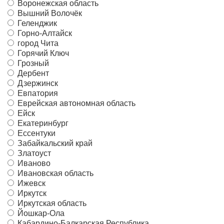
Воронежская область
Вышний Волочёк
Геленджик
Горно-Алтайск
город Чита
Горячий Ключ
Грозный
Дербент
Дзержинск
Евпатория
Еврейская автономная область
Ейск
Екатеринбург
Ессентуки
Забайкальский край
Златоуст
Иваново
Ивановская область
Ижевск
Иркутск
Иркутская область
Йошкар-Ола
Кабардино-Балкарская Республика