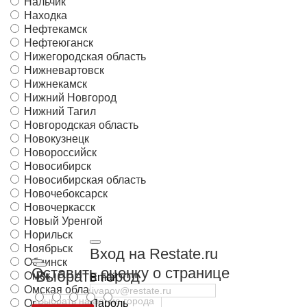
Нальчик
Находка
Нефтекамск
Нефтеюганск
Нижегородская область
Нижневартовск
Нижнекамск
Нижний Новгород
Нижний Тагил
Новгородская область
Новокузнецк
Новороссийск
Новосибирск
Новосибирская область
Новочебоксарск
Новочеркасск
Новый Уренгой
Норильск
Ноябрьск
Вход на Restate.ru
Обнинск
Оставить оценку о странице
Выбрать город
Омск
Email
Омская область
Орёл
Пароль