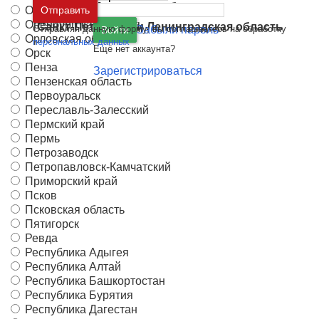
Москва
и
Московская область
Оренбург
Отправить
Оренбургская область
Санкт-Петербург
и
Ленинградская область
Отправляя данную форму, вы соглашаетесь на обработку
Забыли пароль
Войти
Орловская область
персональных данных
Ещё нет аккаунта?
Орск
Пенза
Зарегистрироваться
Пензенская область
Первоуральск
Переславль-Залесский
Пермский край
Пермь
Петрозаводск
Петропавловск-Камчатский
Приморский край
Псков
Псковская область
Пятигорск
Ревда
Республика Адыгея
Республика Алтай
Республика Башкортостан
Республика Бурятия
Республика Дагестан