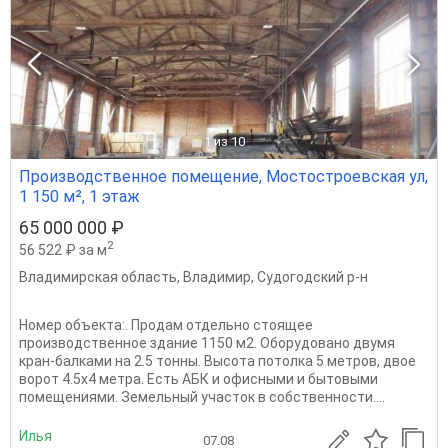
1
из 10
Производственное помещение, Мостостроевская ул,
1 150 м², 1 этаж
65 000 000 ₽
2
56 522 ₽ за м
Владимирская область
,
Владимир
,
Судогодский р-н
Номер объекта:. Продам отдельно стоящее
производственное здание 1150 м2. Оборудовано двумя
кран-балками на 2.5 тонны. Высота потолка 5 метров, двое
ворот 4.5х4 метра. Есть АБК и офисными и бытовыми
помещениями. Земельный участок в собственности....
Илья
07.08