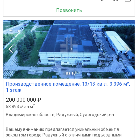
Позвонить
1
из 10
Производственное помещение, 13/13 кв-л., 3 396 м²,
1 этаж
200 000 000 ₽
2
58 893 ₽ за м
Владимирская область
,
Радужный
,
Судогодский р-н
Вашему вниманию предлагается уникальный объект в
закрытом городе Радужный с отличными подъездными